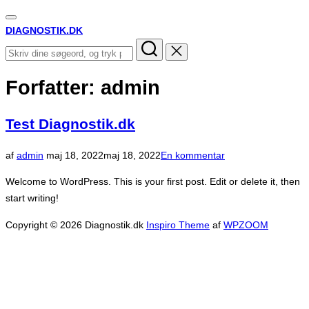
Slå
Videre
DIAGNOSTIK.DK
navigation
til/fra
til
Søg
indhold
efter:
Forfatter:
admin
Test Diagnostik.dk
Udgivet
af
admin
maj 18, 2022
maj 18, 2022
En kommentar
d.
Welcome to WordPress. This is your first post. Edit or delete it, then
start writing!
Copyright © 2026 Diagnostik.dk
Inspiro Theme
af
WPZOOM